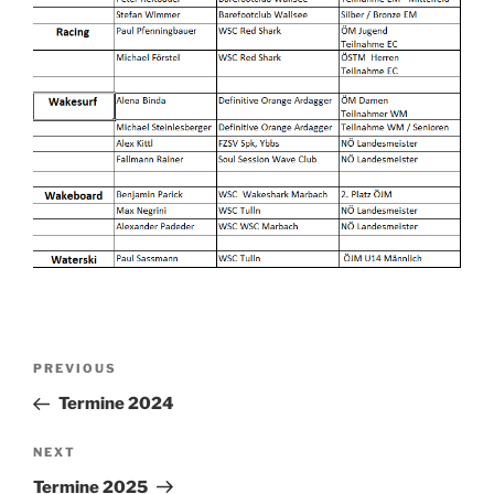
Beitrags-
Previous
PREVIOUS
Navigation
Post
Termine 2024
Next
NEXT
Post
Termine 2025