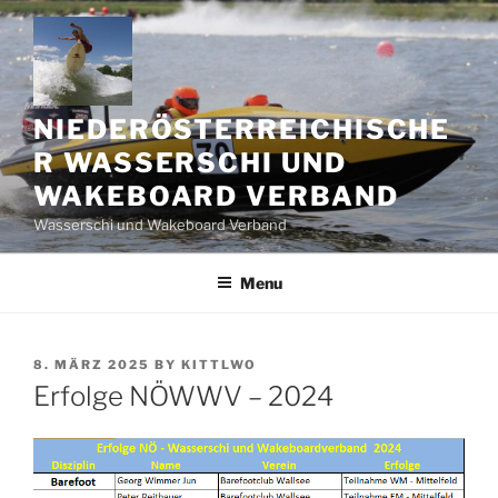
Skip
to
content
NIEDERÖSTERREICHISCHE
R WASSERSCHI UND
WAKEBOARD VERBAND
Wasserschi und Wakeboard Verband
Menu
POSTED
8. MÄRZ 2025
BY
KITTLWO
ON
Erfolge NÖWWV – 2024