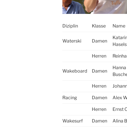
Diziplin
Klasse
Name
Katari
Waterski
Damen
Hasels
Herren
Reinha
Hanna
Wakeboard
Damen
Busche
Herren
Johan
Racing
Damen
Alex 
Herren
Ernst O
Wakesurf
Damen
Alina 