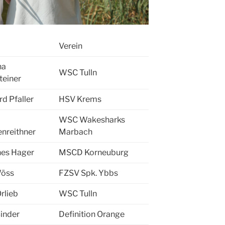
Verein
na
WSC Tulln
teiner
rd Pfaller
HSV Krems
WSC Wakesharks
nreithner
Marbach
nes Hager
MSCD Korneuburg
Wöss
FZSV Spk. Ybbs
rlieb
WSC Tulln
Binder
Definition Orange